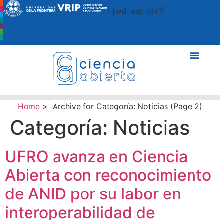
[wd_asp id=1]
Home
>
Archive for
Categoría:
Noticias
(Page 2)
Categoría:
Noticias
UFRO avanza en Ciencia
Abierta con reconocimiento
de ANID por su labor en
interoperabilidad de