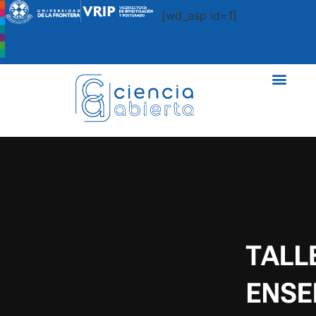
[wd_asp id=1]